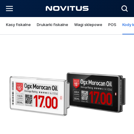
Kasy fiskalne
Drukarki fiskalne
Wagi sklepowe
POS
Kody 