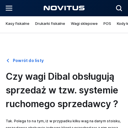
Kasy fiskalne
Drukarki fiskalne
Wagi sklepowe
POS
Kody 
Powrót do listy
Czy wagi Dibal obsługują
sprzedaż w tzw. systemie
ruchomego sprzedawcy ?
Tak. Polega to na tym, iż w przypadku kilku wag na danym stoisku,
sprzedawca obsługuje jednego klienta przechodząc z nim przez