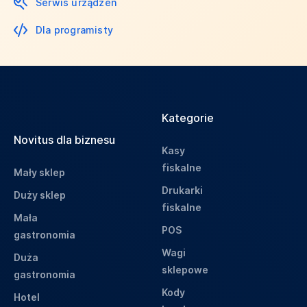
Serwis urządzeń
Dla programisty
Kategorie
Novitus dla biznesu
Kasy
fiskalne
Mały sklep
Drukarki
Duży sklep
fiskalne
Mała
POS
gastronomia
Wagi
Duża
sklepowe
gastronomia
Kody
Hotel