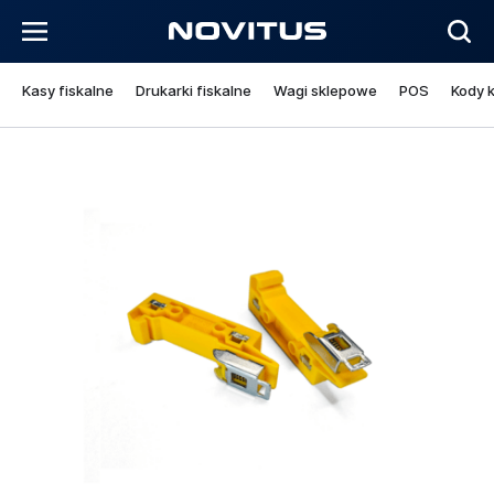
Kasy fiskalne
Drukarki fiskalne
Wagi sklepowe
POS
Kody 