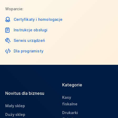
Wsparcie:
Certyfikaty i homologacje
Instrukcje obsługi
Serwis urządzeń
Dla programisty
Kategorie
Novitus dla biznesu
Kasy
fiskalne
Mały sklep
Drukarki
Duży sklep