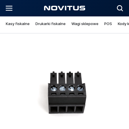
Kasy fiskalne
Drukarki fiskalne
Wagi sklepowe
POS
Kody 