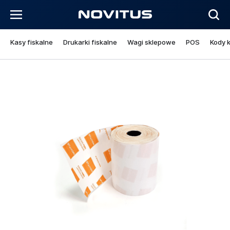
Kasy fiskalne
Drukarki fiskalne
Wagi sklepowe
POS
Kody 