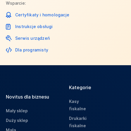
Wsparcie:
Certyfikaty i homologacje
Instrukcje obsługi
Serwis urządzeń
Dla programisty
Kategorie
Novitus dla biznesu
Kasy
fiskalne
Mały sklep
Drukarki
Duży sklep
fiskalne
Mała