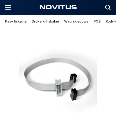
Kasy fiskalne
Drukarki fiskalne
Wagi sklepowe
POS
Kody 