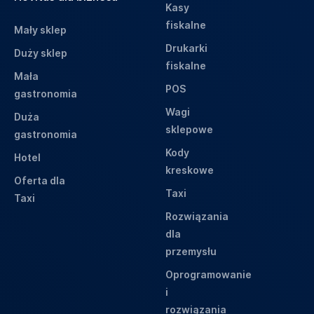
Kasy
fiskalne
Mały sklep
Drukarki
Duży sklep
fiskalne
Mała
POS
gastronomia
Wagi
Duża
sklepowe
gastronomia
Kody
Hotel
kreskowe
Oferta dla
Taxi
Taxi
Rozwiązania
dla
przemysłu
Oprogramowanie
i
rozwiązania