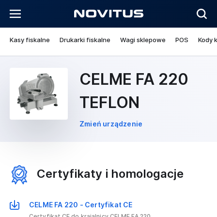
Kasy fiskalne
Drukarki fiskalne
Wagi sklepowe
POS
Kody 
CELME FA 220
TEFLON
Zmień urządzenie
Certyfikaty i homologacje
CELME FA 220 - Certyfikat CE
Certyfikat CE do krajalnicy CELME FA 220.