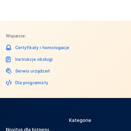
Wsparcie:
Certyfikaty i homologacje
Instrukcje obsługi
Serwis urządzeń
Dla programisty
Kategorie
Novitus dla biznesu