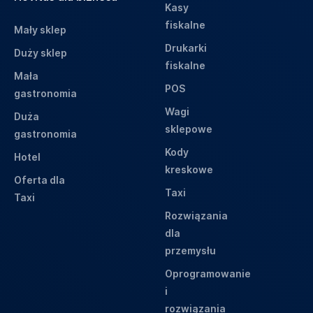
Kasy
fiskalne
Mały sklep
Drukarki
Duży sklep
fiskalne
Mała
POS
gastronomia
Wagi
Duża
sklepowe
gastronomia
Kody
Hotel
kreskowe
Oferta dla
Taxi
Taxi
Rozwiązania
dla
przemysłu
Oprogramowanie
i
rozwiązania