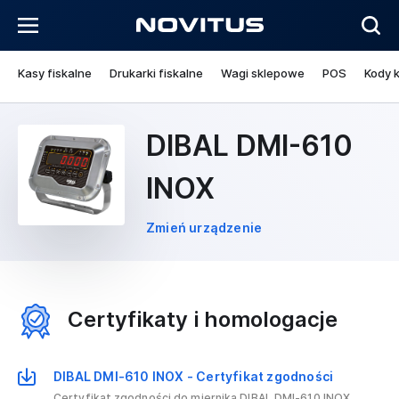
Kasy fiskalne
Drukarki fiskalne
Wagi sklepowe
POS
Kody 
DIBAL DMI-610
INOX
Zmień urządzenie
Certyfikaty i homologacje
DIBAL DMI-610 INOX - Certyfikat zgodności
Certyfikat zgodności do miernika DIBAL DMI-610 INOX.