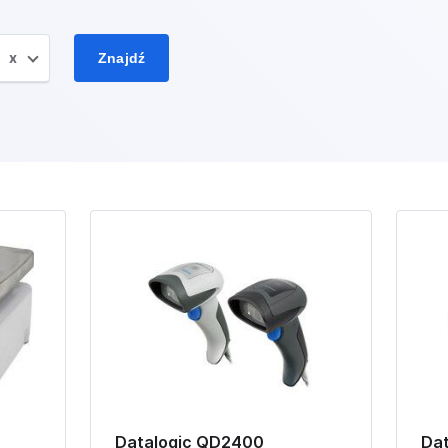
x
Znajdź
Datalogic QD2400
Dat