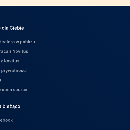
 dla Ciebie
dealera w pobliżu
aca z Novitus
 z Novitus
a prywatności
t
e open source
a bieżąco
cebook