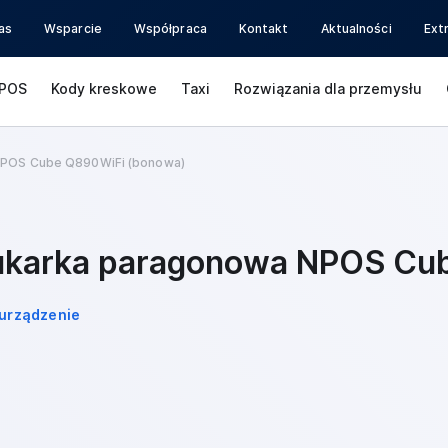
as
Wsparcie
Współpraca
Kontakt
Aktualności
Ext
POS
Kody kreskowe
Taxi
Rozwiązania dla przemysłu
NPOS Cube Q890WiFi (bonowa)
ukarka paragonowa NPOS Cu
urządzenie