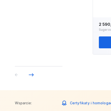
2 590
Sugero
Wsparcie:
Certyfikaty i homologa