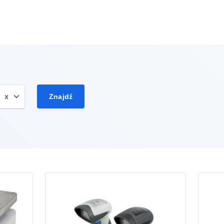
x
Znajdź