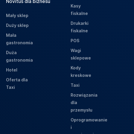
Novitus dla biznesu
Kasy
fiskalne
Mały sklep
Drukarki
Duży sklep
fiskalne
Mała
POS
gastronomia
Wagi
Duża
sklepowe
gastronomia
Kody
Hotel
kreskowe
Oferta dla
Taxi
Taxi
Rozwiązania
dla
przemysłu
Oprogramowanie
i