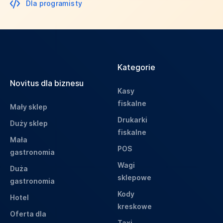
Dla programisty
Kategorie
Novitus dla biznesu
Kasy
fiskalne
Mały sklep
Drukarki
Duży sklep
fiskalne
Mała
POS
gastronomia
Wagi
Duża
sklepowe
gastronomia
Kody
Hotel
kreskowe
Oferta dla
Taxi