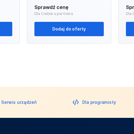
Sprawdź cenę
Sp
Dla Ciebie u partnera
Dla 
Dodaj do oferty
Serwis urządzeń
Dla programisty