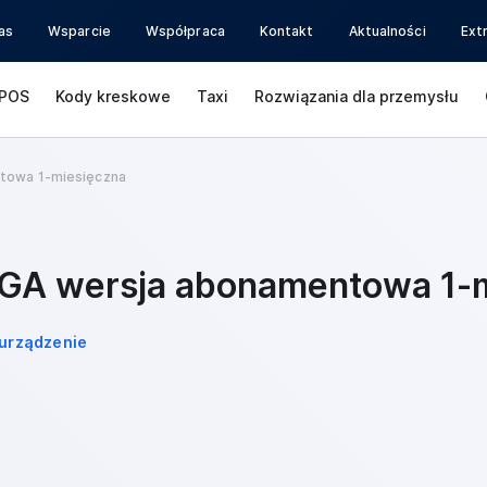
as
Wsparcie
Współpraca
Kontakt
Aktualności
Ext
POS
Kody kreskowe
Taxi
Rozwiązania dla przemysłu
towa 1-miesięczna
GA wersja abonamentowa 1-m
urządzenie