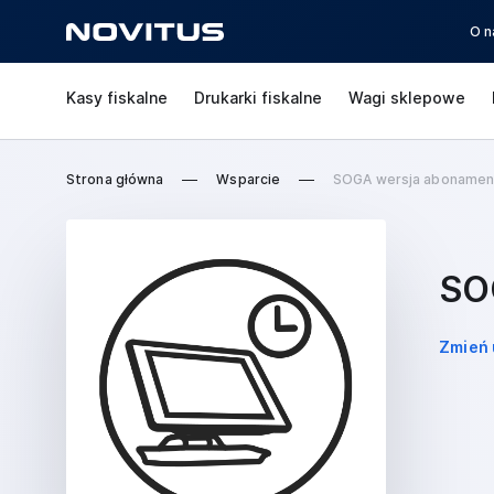
O n
Kasy fiskalne
Drukarki fiskalne
Wagi sklepowe
Strona główna
Wsparcie
SOGA wersja abonamen
SO
Zmień 