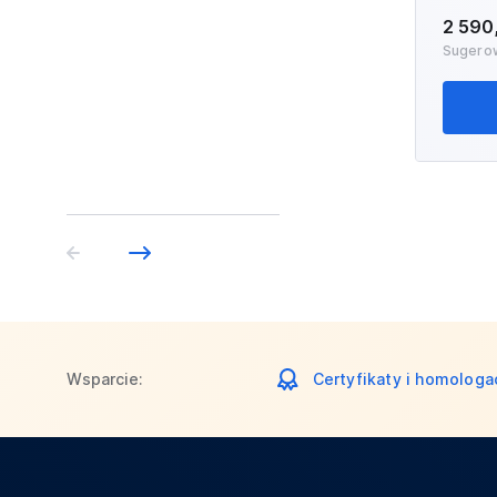
2 590
Sugero
Wsparcie:
Certyfikaty i homologa