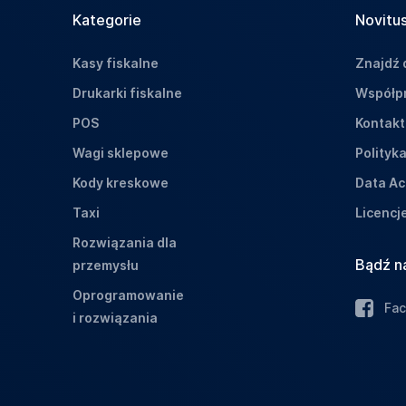
Kategorie
Novitus
Kasy fiskalne
Znajdź 
Drukarki fiskalne
Współpr
POS
Kontakt
Wagi sklepowe
Polityk
Kody kreskowe
Data Ac
Taxi
Licencj
Rozwiązania dla
Bądź n
przemysłu
Oprogramowanie
Fa
i rozwiązania