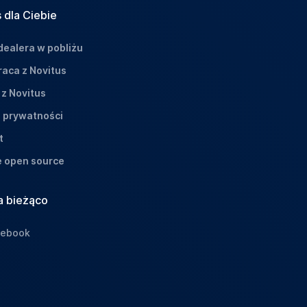
 dla Ciebie
dealera w pobliżu
aca z Novitus
 z Novitus
a prywatności
t
e open source
a bieżąco
cebook