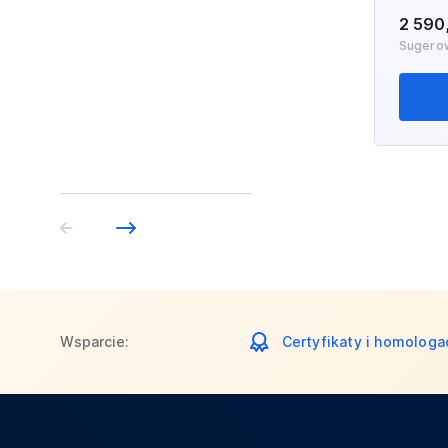
2 590
Sugero
Wsparcie:
Certyfikaty i homologa