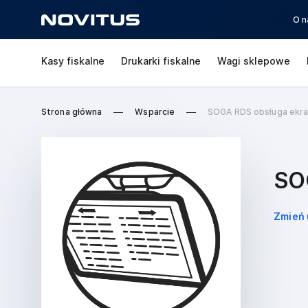
O n
Kasy fiskalne
Drukarki fiskalne
Wagi sklepowe
Strona główna
Wsparcie
SOGA RDS obsługa ekra
SO
Zmień 