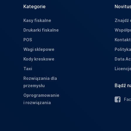
Kategorie
Novitus
Kasy fiskalne
Znajdź 
Drukarki fiskalne
Współpr
POS
Kontakt
Wagi sklepowe
Polityk
Kody kreskowe
Data Ac
Taxi
Licencj
Rozwiązania dla
Bądź n
przemysłu
Oprogramowanie
Fa
i rozwiązania