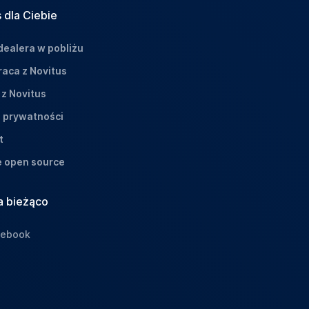
 dla Ciebie
dealera w pobliżu
aca z Novitus
 z Novitus
a prywatności
t
e open source
a bieżąco
cebook