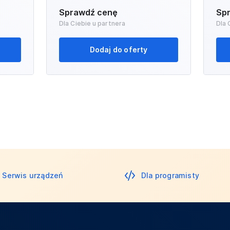
Sprawdź cenę
Sp
Dla Ciebie u partnera
Dla 
Dodaj do oferty
Serwis urządzeń
Dla programisty