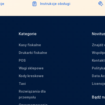
cje
Instrukcje obsługi
Kategorie
Novitus
Kasy fiskalne
Znajdź 
Drukarki fiskalne
Współpr
POS
Kontakt
Wagi sklepowe
Polityk
Kody kreskowe
Data Ac
Taxi
Licencj
Rozwiązania dla
Bądź n
przemysłu
Oprogramowanie