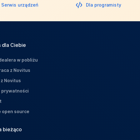
Serwis urządzeń
Dla programisty
 dla Ciebie
dealera w pobliżu
aca z Novitus
 z Novitus
a prywatności
t
e open source
a bieżąco