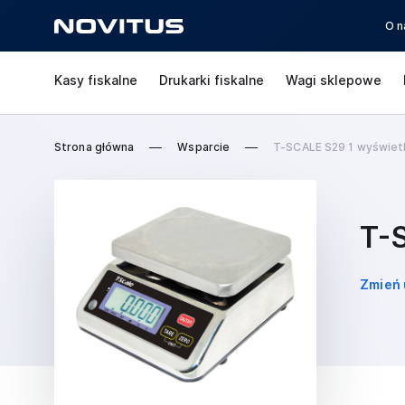
O n
Kasy fiskalne
Drukarki fiskalne
Wagi sklepowe
Strona główna
Wsparcie
T-SCALE S29 1 wyświetl
T-
Zmień 