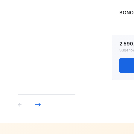
BONO
2 590
Sugero