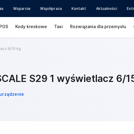
as
Wsparcie
Współpraca
Kontakt
Aktualności
Ext
POS
Kody kreskowe
Taxi
Rozwiązania dla przemysłu
acz 6/15 kg
SCALE S29 1 wyświetlacz 6/1
urządzenie