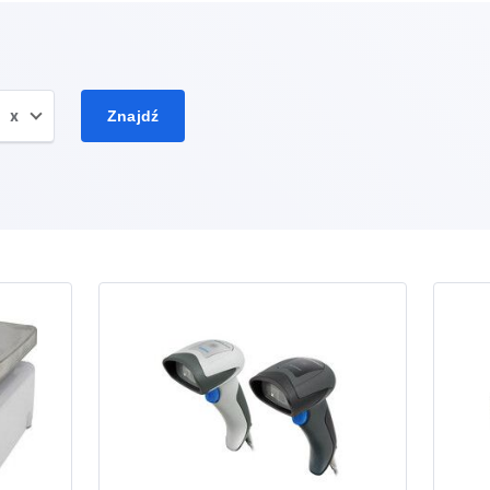
x
Znajdź