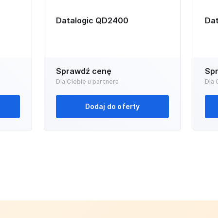
Datalogic QD2400
Dat
Sprawdź cenę
Sp
Dla Ciebie u partnera
Dla 
Dodaj do oferty