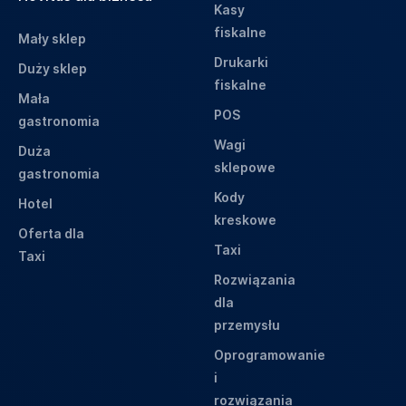
Kasy
fiskalne
Mały sklep
Drukarki
Duży sklep
fiskalne
Mała
POS
gastronomia
Wagi
Duża
sklepowe
gastronomia
Kody
Hotel
kreskowe
Oferta dla
Taxi
Taxi
Rozwiązania
dla
przemysłu
Oprogramowanie
i
rozwiązania