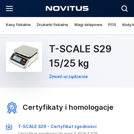
Kasy fiskalne
Drukarki fiskalne
Wagi sklepowe
POS
Kody 
T-SCALE S29
15/25 kg
Zmień urządzenie
Certyfikaty i homologacje
T-SCALE S29 - Certyfikat zgodności
Certyfikat zgodności do wagi T-SCALE S29.