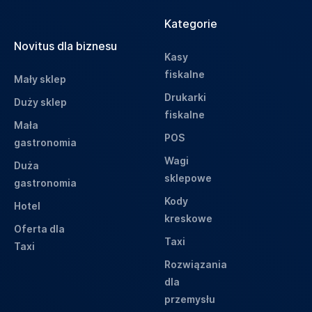
Kategorie
Novitus dla biznesu
Kasy
fiskalne
Mały sklep
Drukarki
Duży sklep
fiskalne
Mała
POS
gastronomia
Wagi
Duża
sklepowe
gastronomia
Kody
Hotel
kreskowe
Oferta dla
Taxi
Taxi
Rozwiązania
dla
przemysłu