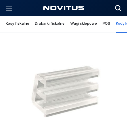
Kasy fiskalne
Drukarki fiskalne
Wagi sklepowe
POS
Kody 