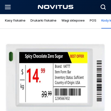
Kasy fiskalne
Drukarki fiskalne
Wagi sklepowe
POS
Kody 