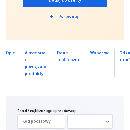
Dodaj do oferty
Porównaj
Opis
Akcesoria
Dane
Wsparcie
Gdzi
i
techniczne
kupi
powiązane
produkty
Znajdź najbliższego sprzedawcę: