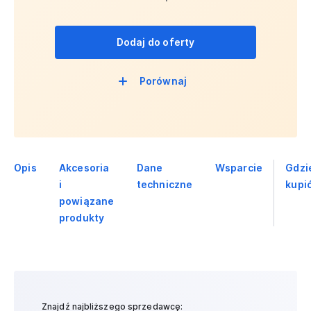
Dodaj do oferty
Porównaj
Opis
Akcesoria
Dane
Wsparcie
Gdzi
i
techniczne
kupi
powiązane
produkty
Znajdź najbliższego sprzedawcę: