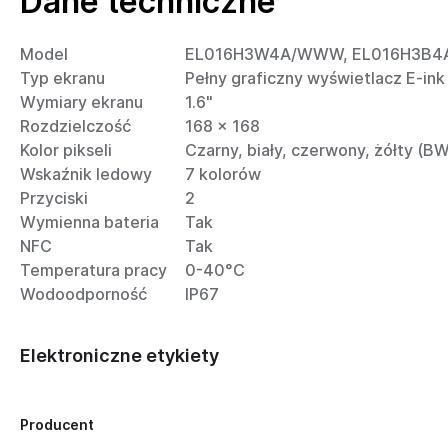
Dane techniczne
Model
EL016H3W4A/WWW, EL016H3B
Typ ekranu
Pełny graficzny wyświetlacz E-ink
Wymiary ekranu
1.6"
Rozdzielczość
168 x 168
Kolor pikseli
Czarny, biały, czerwony, żółty (B
Wskaźnik ledowy
7 kolorów
Przyciski
2
Wymienna bateria
Tak
NFC
Tak
Temperatura pracy
0-40°C
Wodoodporność
IP67
Elektroniczne etykiety
Producent