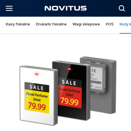
Kasy fiskalne
Drukarki fiskalne
Wagi sklepowe
POS
Kody 