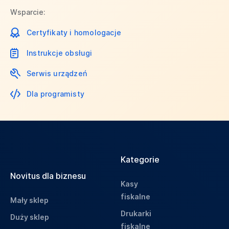
Wsparcie:
Certyfikaty i homologacje
Instrukcje obsługi
Serwis urządzeń
Dla programisty
Kategorie
Novitus dla biznesu
Kasy
fiskalne
Mały sklep
Drukarki
Duży sklep
fiskalne