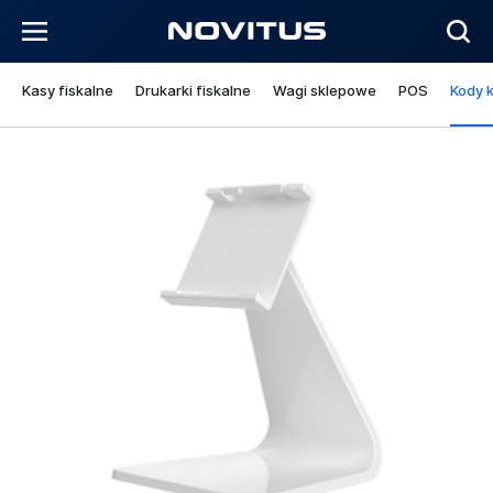
Kasy fiskalne
Drukarki fiskalne
Wagi sklepowe
POS
Kody 