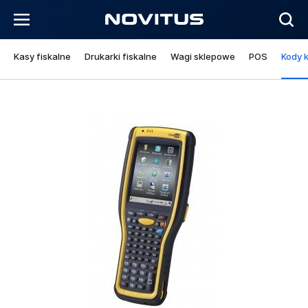
Kasy fiskalne
Drukarki fiskalne
Wagi sklepowe
POS
Kody 