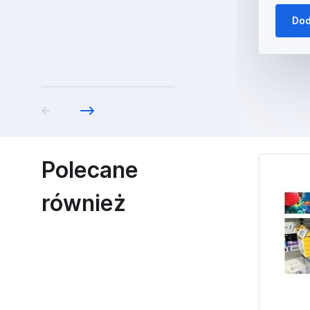
Dod
Polecane
również