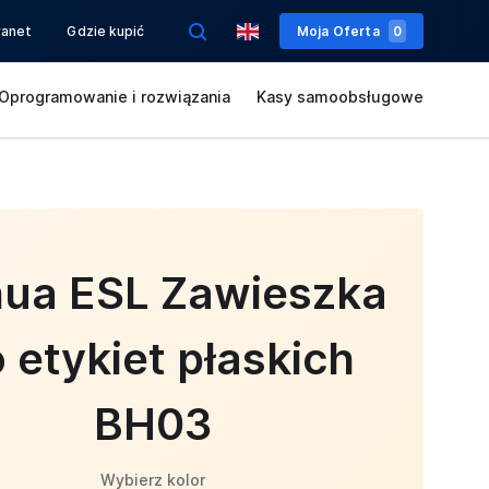
ranet
Gdzie kupić
Moja Oferta
0
Oprogramowanie i rozwiązania
Kasy samoobsługowe
ua ESL Zawieszka
 etykiet płaskich
BH03
Wybierz kolor