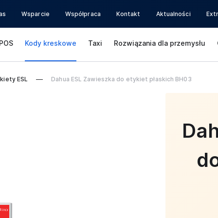
as
Wsparcie
Współpraca
Kontakt
Aktualności
Ext
POS
Kody kreskowe
Taxi
Rozwiązania dla przemysłu
kiety ESL
Dahua ESL Zawieszka do etykiet płaskich BH03
Dah
do