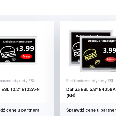
niczne etykiety ESL
Elektroniczne etykiety ESL
 ESL 10.2” E102A-N
Dahua ESL 5.8” E4058A
(BN)
dź cenę u partnera
Sprawdź cenę u partne