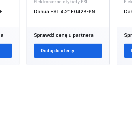
Elektroniczne etykiety ESL
Ele
F
Dahua ESL 4.2” E042B-PN
Da
ra
Sprawdź cenę u partnera
Spr
Dodaj do oferty