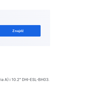
Znajdź
ria A) i 10.2" DHI-ESL-BH03.