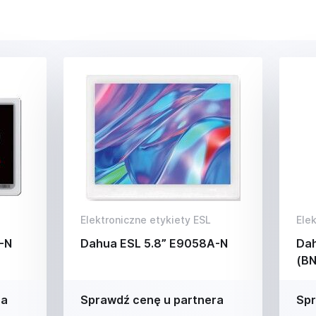
Elektroniczne etykiety ESL
Ele
-N
Dahua ESL 5.8” E9058A-N
Dah
(BN
ra
Sprawdź cenę u partnera
Spr