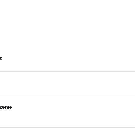
t
zenie