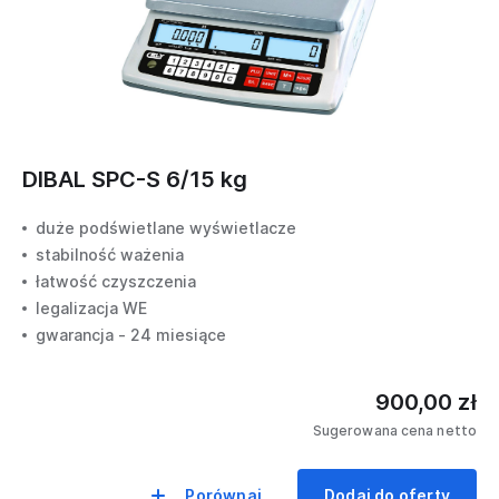
uniwersalna
Zakres ważenia
3/6 kg
6/15 kg
DIBAL SPC-S 6/15 kg
15/30 kg
duże podświetlane wyświetlacze
stabilność ważenia
łatwość czyszczenia
legalizacja WE
gwarancja - 24 miesiące
900,00 zł
Sugerowana cena netto
Porównaj
Dodaj do oferty