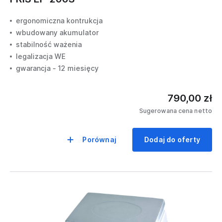
Wagi etykietujące
RS232
Wagi magazynowe
ergonomiczna kontrukcja
Bez interfejsu
Krajalnice
wbudowany akumulator
stabilność ważenia
Metkownice
legalizacja WE
Akcesoria
gwarancja - 12 miesięcy
WAGI KALKULACYJNE
790,00 zł
Producent
Sugerowana cena netto
DIBAL
PRIS
Porównaj
Dodaj do oferty
T-SCALE
Rodzaj
płaska
z wysięgnikiem