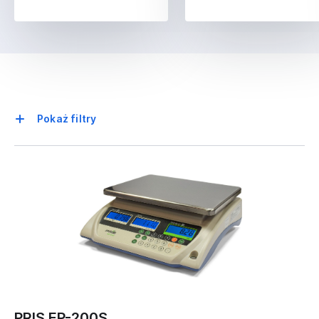
Pokaż filtry
Parametry techniczne
WAGI SKLEPOWE
INTERFEJS
Wagi kontrolne
KOMUNIKACYJNY
Wagi kalkulacyjne
WiFi
Wagi do boksów
USB
kasowych
PRIS EP-200S