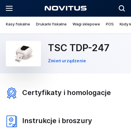
Kasy fiskalne
Drukarki fiskalne
Wagi sklepowe
POS
Kody 
TSC TDP-247
Zmień urządzenie
Certyfikaty i homologacje
Instrukcje i broszury