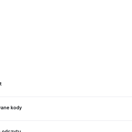
t
ane kody
ć odczytu