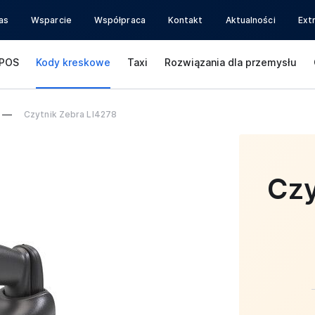
as
Wsparcie
Współpraca
Kontakt
Aktualności
Ext
POS
Kody kreskowe
Taxi
Rozwiązania dla przemysłu
Czytnik Zebra LI4278
Czy