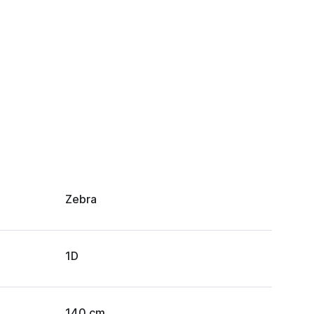
Zebra
1D
140 cm