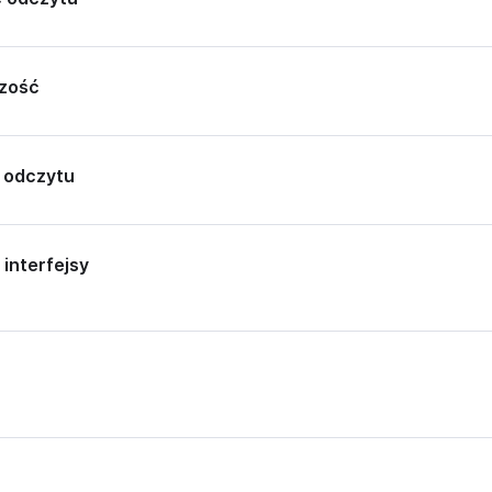
czość
 odczytu
interfejsy