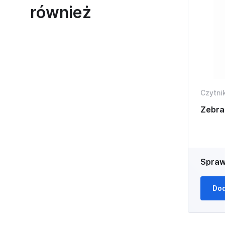
również
Czytni
Zebra
Spraw
Dod