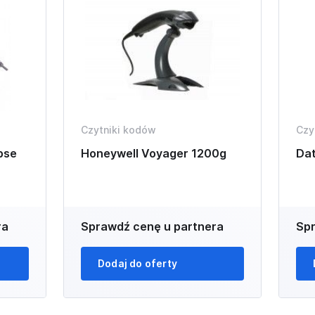
Czytniki kodów
Czy
pse
Honeywell Voyager 1200g
Da
ra
Sprawdź cenę u partnera
Spr
Dodaj do oferty