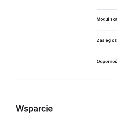
Moduł sk
Zasięg c
Odpornoś
Wsparcie