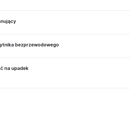
anujący
zytnika bezprzewodowego
ć na upadek