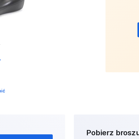
pić
Pobierz brosz