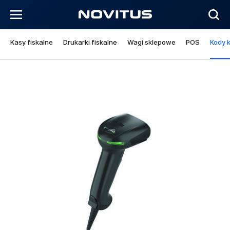
Kasy fiskalne
Drukarki fiskalne
Wagi sklepowe
POS
Kody 