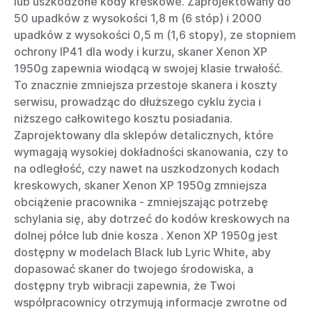
lub uszkodzone kody kreskowe. Zaprojektowany do
50 upadków z wysokości 1,8 m (6 stóp) i 2000
upadków z wysokości 0,5 m (1,6 stopy), ze stopniem
ochrony IP41 dla wody i kurzu, skaner Xenon XP
1950g zapewnia wiodącą w swojej klasie trwałość.
To znacznie zmniejsza przestoje skanera i koszty
serwisu, prowadząc do dłuższego cyklu życia i
niższego całkowitego kosztu posiadania.
Zaprojektowany dla sklepów detalicznych, które
wymagają wysokiej dokładności skanowania, czy to
na odległość, czy nawet na uszkodzonych kodach
kreskowych, skaner Xenon XP 1950g zmniejsza
obciążenie pracownika - zmniejszając potrzebę
schylania się, aby dotrzeć do kodów kreskowych na
dolnej półce lub dnie kosza . Xenon XP 1950g jest
dostępny w modelach Black lub Lyric White, aby
dopasować skaner do twojego środowiska, a
dostępny tryb wibracji zapewnia, że Twoi
współpracownicy otrzymują informacje zwrotne od