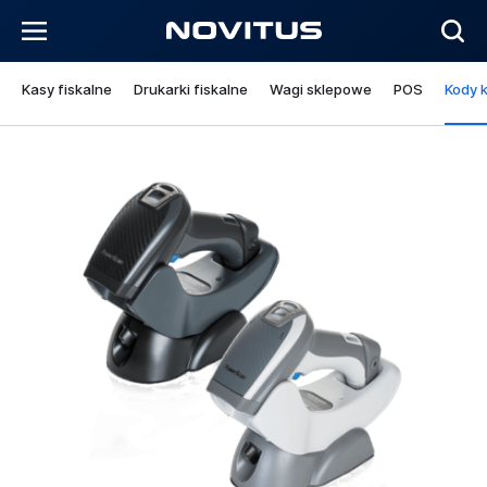
Kasy fiskalne
Drukarki fiskalne
Wagi sklepowe
POS
Kody 