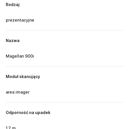
Rodzaj
prezentacyjne
Nazwa
Magellan 900i
Moduł skanujący
area imager
Odporność na upadek
1,2 m