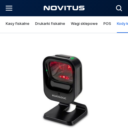
Kasy fiskalne
Drukarki fiskalne
Wagi sklepowe
POS
Kody 