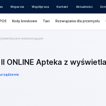
as
Wsparcie
Współpraca
Kontakt
Aktualności
Ext
POS
Kody kreskowe
Taxi
Rozwiązania dla przemysłu
 wyświetlaczem wolnostojącym
 II ONLINE Apteka z wyświet
urządzenie