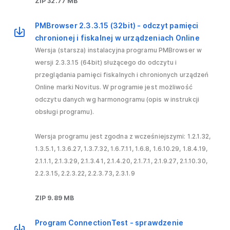
ZIP 32.77 MB
PMBrowser 2.3.3.15 (32bit) - odczyt pamięci
chronionej i fiskalnej w urządzeniach Online
Wersja (starsza) instalacyjna programu PMBrowser w
wersji 2.3.3.15 (64bit) służącego do odczytu i
przeglądania pamięci fiskalnych i chronionych urządzeń
Online marki Novitus. W programie jest możliwość
odczytu danych wg harmonogramu (opis w instrukcji
obsługi programu).
Wersja programu jest zgodna z wcześniejszymi: 1.2.1.32,
1.3.5.1, 1.3.6.27, 1.3.7.32, 1.6.7.11, 1.6.8, 1.6.10.29, 1.8.4.19,
2.1.1.1, 2.1.3.29, 2.1.3.41, 2.1.4.20, 2.1.7.1, 2.1.9.27, 2.1.10.30,
2.2.3.15, 2.2.3.22, 2.2.3.73, 2.3.1.9
ZIP 9.89 MB
Program ConnectionTest - sprawdzenie