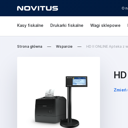
O n
Kasy fiskalne
Drukarki fiskalne
Wagi sklepowe
Strona główna
Wsparcie
HD II ONLINE Apteka z
HD
Zmień 