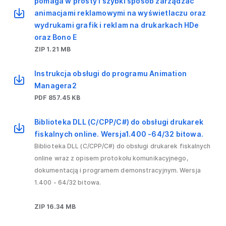
pomaga w prosty i szybki sposób zarządzać
animacjami reklamowymi na wyświetlaczu oraz
wydrukami grafik i reklam na drukarkach HDe
oraz Bono E
ZIP 1.21 MB
Instrukcja obsługi do programu Animation
Managera2
PDF 857.45 KB
Biblioteka DLL (C/CPP/C#) do obsługi drukarek
fiskalnych online. Wersja1.400 -64/32 bitowa.
Biblioteka DLL (C/CPP/C#) do obsługi drukarek fiskalnych
online wraz z opisem protokołu komunikacyjnego,
dokumentacją i programem demonstracyjnym. Wersja
1.400 - 64/32 bitowa.
ZIP 16.34 MB