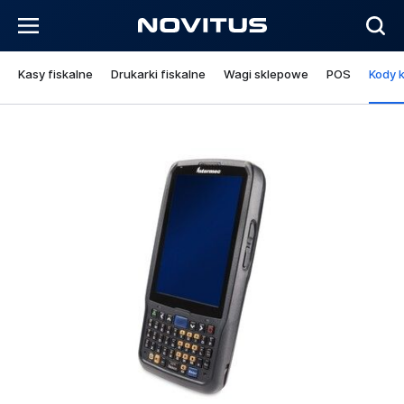
Kasy fiskalne
Drukarki fiskalne
Wagi sklepowe
POS
Kody 