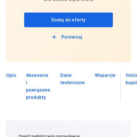
Dodaj do oferty
Porównaj
Opis
Akcesoria
Dane
Wsparcie
Gdzi
i
techniczne
kupi
powiązane
produkty
Znajdź najbliższego sprzedawcę: