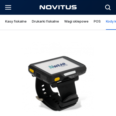
Kasy fiskalne
Drukarki fiskalne
Wagi sklepowe
POS
Kody 