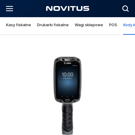
Kasy fiskalne
Drukarki fiskalne
Wagi sklepowe
POS
Kody 