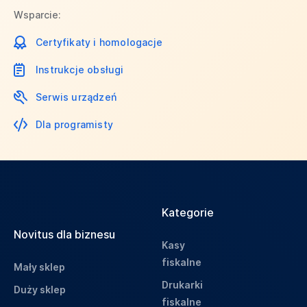
Wsparcie:
Certyfikaty i homologacje
Instrukcje obsługi
Serwis urządzeń
Dla programisty
Kategorie
Novitus dla biznesu
Kasy
fiskalne
Mały sklep
Drukarki
Duży sklep
fiskalne