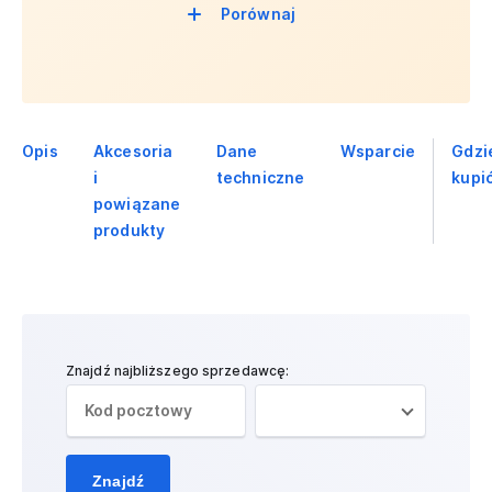
Porównaj
Opis
Akcesoria
Dane
Wsparcie
Gdzi
i
techniczne
kupi
powiązane
produkty
Znajdź najbliższego sprzedawcę:
Znajdź