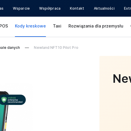
as
Wsparcie
Współpraca
Kontakt
Aktualności
Ext
POS
Kody kreskowe
Taxi
Rozwiązania dla przemysłu
nale danych
Newland NFT10 Pilot Pro
Ne