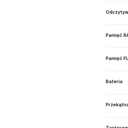
Odczytyw
Pamięć 
Pamięć F
Bateria
Przekątn
Zastosow