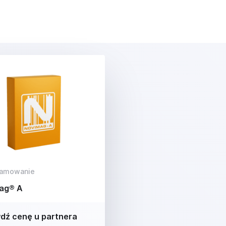
ramowanie
ag® A
dź cenę u partnera