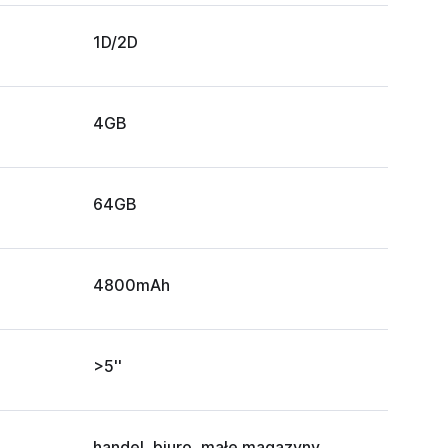
1D/2D
4GB
64GB
4800mAh
>5''
handel, biuro, małe magazyny