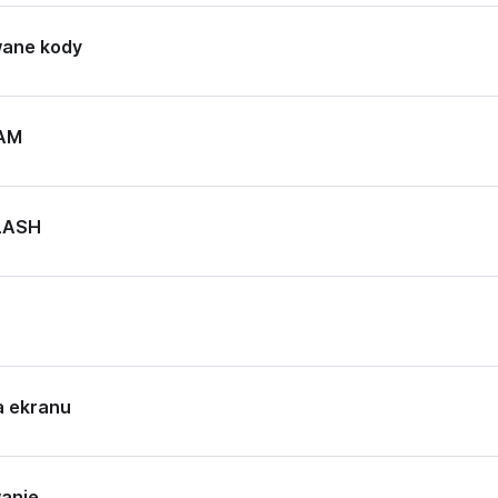
ane kody
RAM
LASH
a ekranu
anie