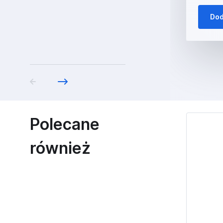
Dod
Polecane
również