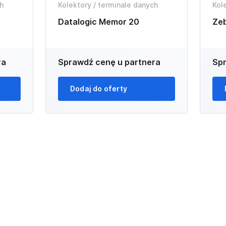
h
Kolektory / terminale danych
Kol
Datalogic Memor 20
Ze
ra
Sprawdź cenę u partnera
Spr
Dodaj do oferty