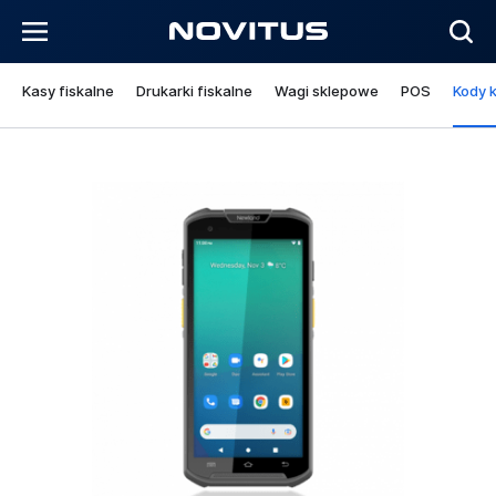
Kasy fiskalne
Drukarki fiskalne
Wagi sklepowe
POS
Kody 