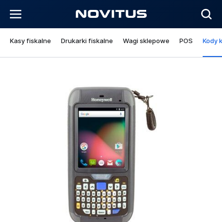
Kasy fiskalne
Drukarki fiskalne
Wagi sklepowe
POS
Kody 