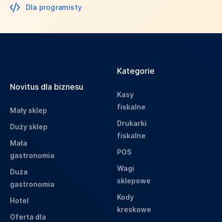
Dla programisty
Kategorie
Novitus dla biznesu
Kasy
fiskalne
Mały sklep
Drukarki
Duży sklep
fiskalne
Mała
POS
gastronomia
Wagi
Duża
sklepowe
gastronomia
Kody
Hotel
kreskowe
Oferta dla