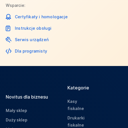
Wsparcie:
Certyfikaty i homologacje
Instrukcje obsługi
Serwis urządzeń
Dla programisty
Kategorie
Novitus dla biznesu
Kasy
fiskalne
Mały sklep
Drukarki
Duży sklep
fiskalne