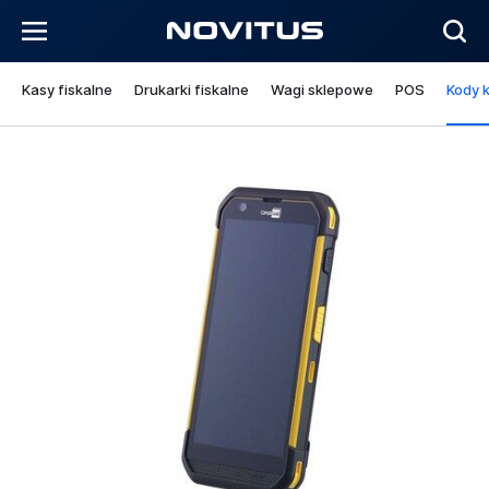
Kasy fiskalne
Drukarki fiskalne
Wagi sklepowe
POS
Kody 