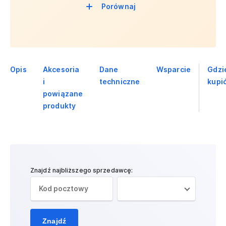
Porównaj
Opis
Akcesoria
Dane
Wsparcie
Gdzi
i
techniczne
kupi
powiązane
produkty
Znajdź najbliższego sprzedawcę:
Znajdź