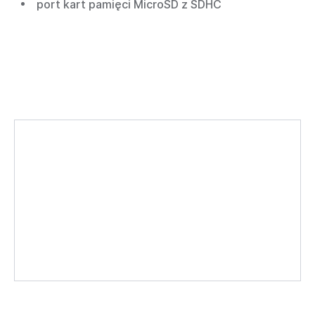
port kart pamięci MicroSD z SDHC