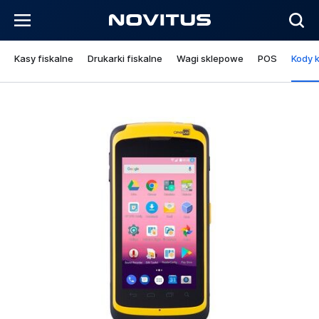
Kasy fiskalne
Drukarki fiskalne
Wagi sklepowe
POS
Kody 