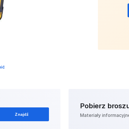
pić
Pobierz brosz
Znajdź
Materiały informacyjn