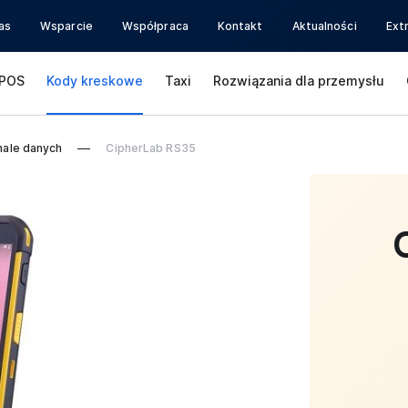
as
Wsparcie
Współpraca
Kontakt
Aktualności
Ext
POS
Kody kreskowe
Taxi
Rozwiązania dla przemysłu
nale danych
CipherLab RS35