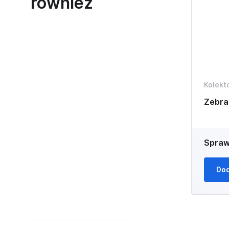
również
Kolekt
Zebr
Spraw
Dod