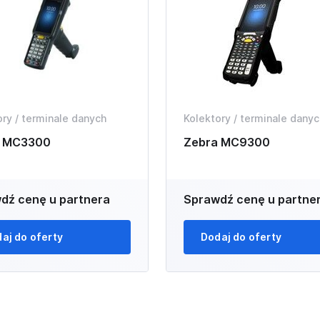
ory / terminale danych
Kolektory / terminale danyc
a MC3300
Zebra MC9300
dź cenę u partnera
Sprawdź cenę u partne
aj do oferty
Dodaj do oferty