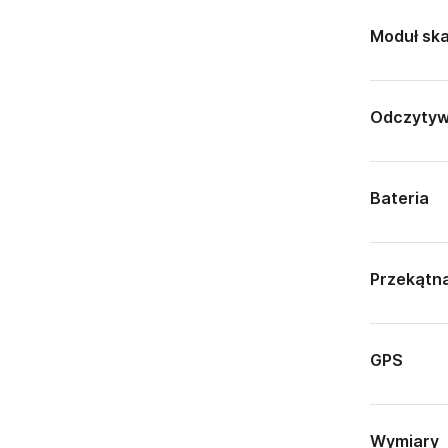
Moduł sk
Odczytyw
Bateria
Przekątn
GPS
Wymiary