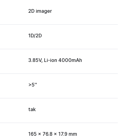
2D imager
1D/2D
3.85V, Li-ion 4000mAh
>5''
tak
165 x 76.8 x 17.9 mm