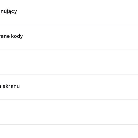
anujący
ane kody
a ekranu