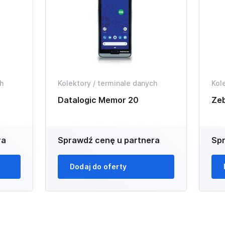
h
Kolektory / terminale danych
Kol
Datalogic Memor 20
Ze
ra
Sprawdź cenę u partnera
Spr
Dodaj do oferty