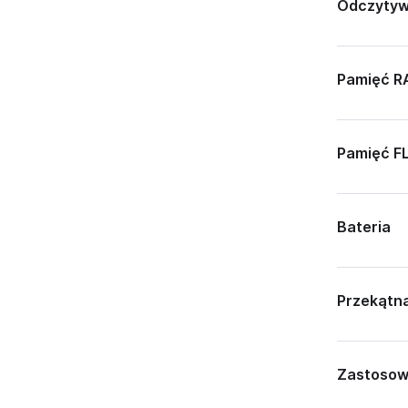
Odczytyw
Pamięć 
Pamięć F
Bateria
Przekątn
Zastosow