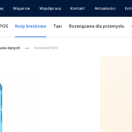
as
Wsparcie
Współpraca
Kontakt
Aktualności
Ext
POS
Kody kreskowe
Taxi
Rozwiązania dla przemysłu
nale danych
Newland M10