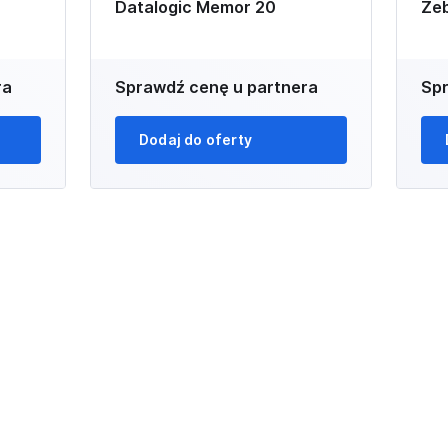
Datalogic Memor 20
Ze
ra
Sprawdź cenę u partnera
Spr
Dodaj do oferty