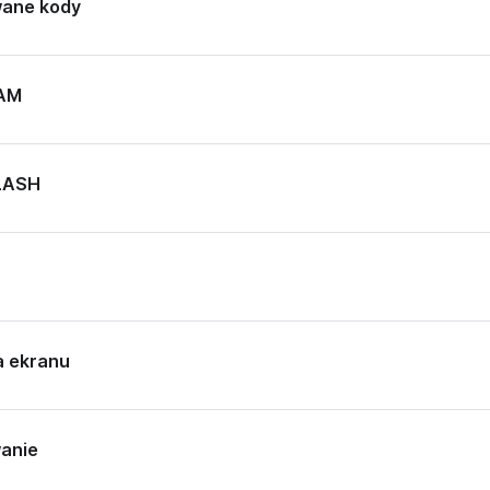
ane kody
RAM
LASH
a ekranu
anie