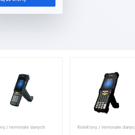
ory / terminale danych
Kolektory / terminale danyc