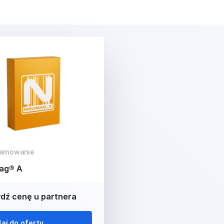
ramowanie
ag® A
dź cenę u partnera
aj do oferty