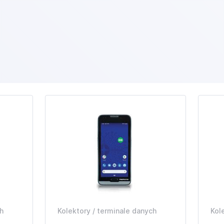
h
Kolektory / terminale danych
Kol